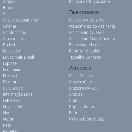
Artigos
Política de Privacidade
Brasil
Fale conosco
Canal 1
Casa e Acabamento
Fale com o Cruzeiro
Cinema
Atendimento ao Assinante
Condomínios
Anuncie no Cruzeiro
Cruzeirinho
Anuncie no ClassiCruzeiro
Do Leitor
Publicidade Legal
Educação
Repórter Cidadão
Educa Mais Brasil
Trabalhe Conosco
Esporte
Parceiros
Economia
Editorial
ClassiCruzeiro
Exterior
CruzeiroCard
Guia Saúde
Cruzeiro FM 92.3
Informação Livre
CruxLab
Letra Viva
Grafsul
Magnus Futsal
Depositphotos
Mix
Burh
Motor
Pink do Bem OSSEL
Pets
Receitas