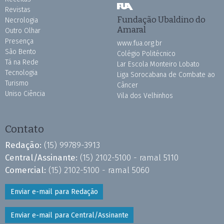
Revistas
Fundação Ubaldino do
Necrologia
Amaral
Outro Olhar
Presença
www.fua.org.br
São Bento
Colégio Politécnico
Tá na Rede
Lar Escola Monteiro Lobato
Tecnologia
Liga Sorocabana de Combate ao
Turismo
Câncer
Uniso Ciência
Vila dos Velhinhos
Contato
Redação:
(15) 99789-3913
Central/Assinante:
(15) 2102-5100 - ramal 5110
Comercial:
(15) 2102-5100 - ramal 5060
Enviar e-mail para Redação
Enviar e-mail para Central/Assinante