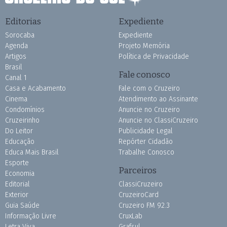
Editorias
Expediente
Sorocaba
Expediente
Agenda
Projeto Memória
Artigos
Política de Privacidade
Brasil
Fale conosco
Canal 1
Casa e Acabamento
Fale com o Cruzeiro
Cinema
Atendimento ao Assinante
Condomínios
Anuncie no Cruzeiro
Cruzeirinho
Anuncie no ClassiCruzeiro
Do Leitor
Publicidade Legal
Educação
Repórter Cidadão
Educa Mais Brasil
Trabalhe Conosco
Esporte
Parceiros
Economia
Editorial
ClassiCruzeiro
Exterior
CruzeiroCard
Guia Saúde
Cruzeiro FM 92.3
Informação Livre
CruxLab
Letra Viva
Grafsul