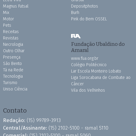
Magnus Futsal
Depositphotos
Mix
Burh
Motor
Pink do Bem OSSEL
Pets
Receitas
Revistas
Fundação Ubaldino do
Necrologia
Amaral
Outro Olhar
Presença
www.fua.org.br
São Bento
Colégio Politécnico
Tá na Rede
Lar Escola Monteiro Lobato
Tecnologia
Liga Sorocabana de Combate ao
Turismo
Câncer
Uniso Ciência
Vila dos Velhinhos
Contato
Redação:
(15) 99789-3913
Central/Assinante:
(15) 2102-5100 - ramal 5110
Comercial:
(15) 2102-5100 - ramal 5060