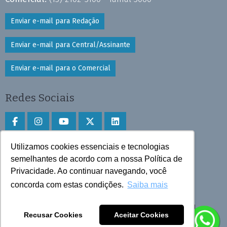
Enviar e-mail para Redação
Enviar e-mail para Central/Assinante
Enviar e-mail para o Comercial
Redes Sociais
Utilizamos cookies essenciais e tecnologias
Faça download do aplicativo
semelhantes de acordo com a nossa Política de
Play Store e App Store
Privacidade. Ao continuar navegando, você
concorda com estas condições.
Saiba mais
Todos os direitos reservados © 2025 Cruzeiro do Sul
Recusar Cookies
Aceitar Cookies