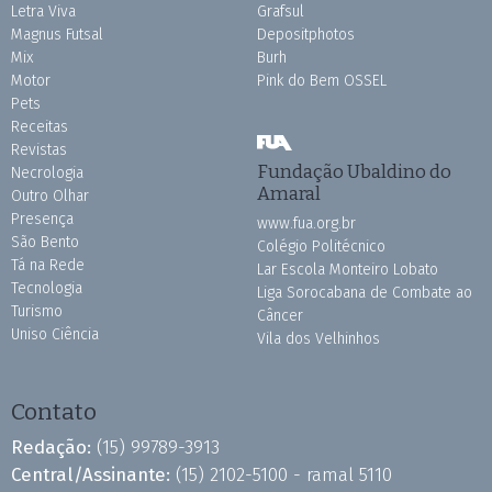
Letra Viva
Grafsul
Magnus Futsal
Depositphotos
Mix
Burh
Motor
Pink do Bem OSSEL
Pets
Receitas
Revistas
Fundação Ubaldino do
Necrologia
Amaral
Outro Olhar
Presença
www.fua.org.br
São Bento
Colégio Politécnico
Tá na Rede
Lar Escola Monteiro Lobato
Tecnologia
Liga Sorocabana de Combate ao
Turismo
Câncer
Uniso Ciência
Vila dos Velhinhos
Contato
Redação:
(15) 99789-3913
Central/Assinante:
(15) 2102-5100 - ramal 5110