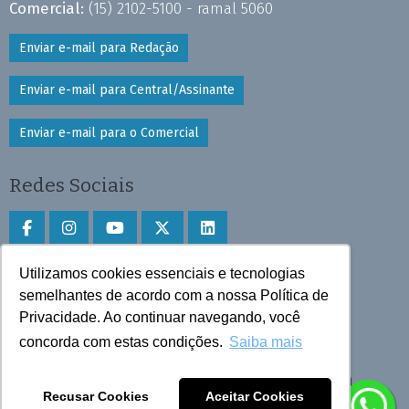
Comercial:
(15) 2102-5100 - ramal 5060
Enviar e-mail para Redação
Enviar e-mail para Central/Assinante
Enviar e-mail para o Comercial
Redes Sociais
Utilizamos cookies essenciais e tecnologias
Faça download do aplicativo
semelhantes de acordo com a nossa Política de
Privacidade. Ao continuar navegando, você
Play Store e App Store
concorda com estas condições.
Saiba mais
Todos os direitos reservados © 2025 Cruzeiro do Sul
Recusar Cookies
Aceitar Cookies