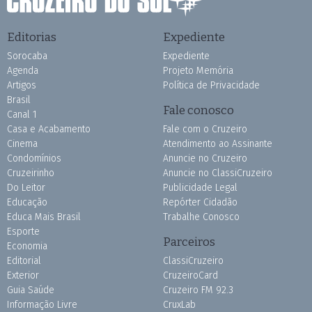
Editorias
Expediente
Sorocaba
Expediente
Agenda
Projeto Memória
Artigos
Política de Privacidade
Brasil
Fale conosco
Canal 1
Casa e Acabamento
Fale com o Cruzeiro
Cinema
Atendimento ao Assinante
Condomínios
Anuncie no Cruzeiro
Cruzeirinho
Anuncie no ClassiCruzeiro
Do Leitor
Publicidade Legal
Educação
Repórter Cidadão
Educa Mais Brasil
Trabalhe Conosco
Esporte
Parceiros
Economia
Editorial
ClassiCruzeiro
Exterior
CruzeiroCard
Guia Saúde
Cruzeiro FM 92.3
Informação Livre
CruxLab