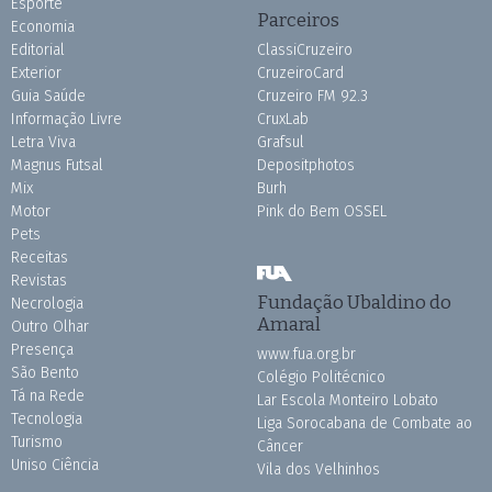
Esporte
Parceiros
Economia
Editorial
ClassiCruzeiro
Exterior
CruzeiroCard
Guia Saúde
Cruzeiro FM 92.3
Informação Livre
CruxLab
Letra Viva
Grafsul
Magnus Futsal
Depositphotos
Mix
Burh
Motor
Pink do Bem OSSEL
Pets
Receitas
Revistas
Fundação Ubaldino do
Necrologia
Amaral
Outro Olhar
Presença
www.fua.org.br
São Bento
Colégio Politécnico
Tá na Rede
Lar Escola Monteiro Lobato
Tecnologia
Liga Sorocabana de Combate ao
Turismo
Câncer
Uniso Ciência
Vila dos Velhinhos