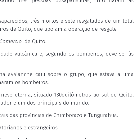
xando três pessoas desaparecidas, informaram as
aparecidos, três mortos e sete resgatados de um total
os de Quito, que apoiam a operação de resgate.
 Comercio,
de Quito.
dade vulcânica e, segundo os bombeiros, deve-se "às
ma avalanche caiu sobre o grupo, que estava a uma
rmaram os bombeiros.
eve eterna, situado 130quilômetros ao sul de Quito,
quador e um dos principais do mundo.
tais das províncias de Chimborazo e Tungurahua.
atorianos e estrangeiros.