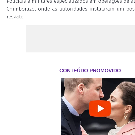
Policiais e militares especializados em operações de 
Chimborazo, onde as autoridades instalaram um pos
resgate.