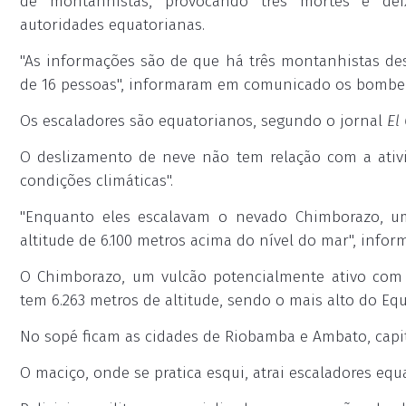
de montanhistas, provocando três mortes e dei
autoridades equatorianas.
"As informações são de que há três montanhistas des
de 16 pessoas", informaram em comunicado os bombeir
Os escaladores são equatorianos, segundo o jornal
El
O deslizamento de neve não tem relação com a ativi
condições climáticas".
"Enquanto eles escalavam o nevado Chimborazo, u
altitude de 6.100 metros acima do nível do mar", info
O Chimborazo, um vulcão potencialmente ativo com n
tem 6.263 metros de altitude, sendo o mais alto do E
No sopé ficam as cidades de Riobamba e Ambato, capi
O maciço, onde se pratica esqui, atrai escaladores equ