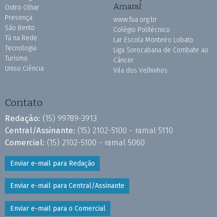
Amaral
Outro Olhar
Presença
www.fua.org.br
São Bento
Colégio Politécnico
Tá na Rede
Lar Escola Monteiro Lobato
Tecnologia
Liga Sorocabana de Combate ao
Turismo
Câncer
Uniso Ciência
Vila dos Velhinhos
Contato
Redação:
(15) 99789-3913
Central/Assinante:
(15) 2102-5100 - ramal 5110
Comercial:
(15) 2102-5100 - ramal 5060
Enviar e-mail para Redação
Enviar e-mail para Central/Assinante
Enviar e-mail para o Comercial