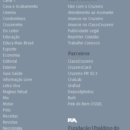
Canal 1
Casa e Acabamento
Fale com o Cruzeiro
Cinema
Atendimento ao Assinante
Condomínios
Anuncie no Cruzeiro
Cruzeirinho
Anuncie no ClassiCruzeiro
Do Leitor
Publicidade Legal
Educação
Repórter Cidadão
Educa Mais Brasil
Trabalhe Conosco
Esporte
Parceiros
Economia
Editorial
ClassiCruzeiro
Exterior
CruzeiroCard
Guia Saúde
Cruzeiro FM 92.3
Informação Livre
CruxLab
Letra Viva
Grafsul
Magnus Futsal
Depositphotos
Mix
Burh
Motor
Pink do Bem OSSEL
Pets
Receitas
Revistas
Fundação Ubaldino do
Necrologia