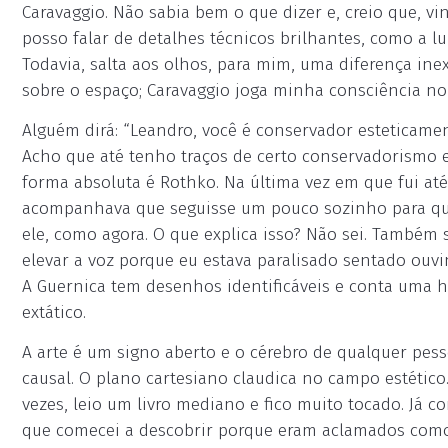
Caravaggio. Não sabia bem o que dizer e, creio que, vi
posso falar de detalhes técnicos brilhantes, como a l
Todavia, salta aos olhos, para mim, uma diferença ine
sobre o espaço; Caravaggio joga minha consciência no
Alguém dirá: “Leandro, você é conservador esteticament
Acho que até tenho traços de certo conservadorismo 
forma absoluta é Rothko. Na última vez em que fui até
acompanhava que seguisse um pouco sozinho para que 
ele, como agora. O que explica isso? Não sei. Também 
elevar a voz porque eu estava paralisado sentado ouvi
A Guernica tem desenhos identificáveis e conta uma h
extático.
A arte é um signo aberto e o cérebro de qualquer pes
causal. O plano cartesiano claudica no campo estétic
vezes, leio um livro mediano e fico muito tocado. Já co
que comecei a descobrir porque eram aclamados como im