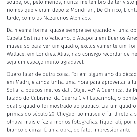
soube, ou, pelo menos, nunca me lembro de ter visto p
nomes que vieram depois: Mondrian, De Chirico, Lichte
tarde, como os Nazarenos Alemães.
Da mesma forma, quase sempre sei quando vi uma obra
Capela Sistina no Vaticano, o Abaporu em Buenos Aire
museu só para ver um quadro, exclusivamente um: foi 
Wallace, em Londres. Aliás, não consigo recordar de 
seja um espaço muito agradável.
Quero falar de outra coisa. Foi em algum ano da décad
em Madri, e ainda tinha uma hora para aproveitar a 
Sofia, a poucos metros dali. Objetivo? A Guernica, de Pi
falado do Cubismo, da Guerra Civil Espanhola, o bomba
qual o quadro foi mostrado ao público. Era um quadro 
primas do século 20. Cheguei ao museu e fui direto à s
olhava mais e fazia menos fotografias. Fiquei ali, po
branco e cinza. É uma obra, de fato, impressionante.