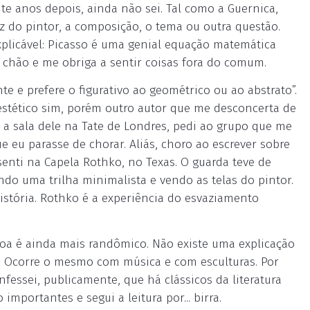
nte anos depois, ainda não sei. Tal como a Guernica,
uz do pintor, a composição, o tema ou outra questão.
xplicável: Picasso é uma genial equação matemática
 chão e me obriga a sentir coisas fora do comum.
e e prefere o figurativo ao geométrico ou ao abstrato”.
estético sim, porém outro autor que me desconcerta de
 a sala dele na Tate de Londres, pedi ao grupo que me
eu parasse de chorar. Aliás, choro ao escrever sobre
senti na Capela Rothko, no Texas. O guarda teve de
ndo uma trilha minimalista e vendo as telas do pintor.
istória. Rothko é a experiência do esvaziamento
soa é ainda mais randômico. Não existe uma explicação
o. Ocorre o mesmo com música e com esculturas. Por
nfessei, publicamente, que há clássicos da literatura
portantes e segui a leitura por... birra.