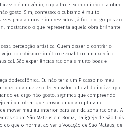
 Picasso é um gênio, o quadro é extraordinário, a obra
u não gosto. Sim, confesso: o cubismo é muito
ezes para alunos e interessados. Já fui com grupos ao
on, mostrando o que representa aquela obra brilhante.
ssa percepção artística. Quem disser o contrário
vejo no cubismo sintético e analítico um exercício
ical. São experiências racionais muito boas e
peça dodecafônica. Eu não teria um Picasso no meu
er uma obra que exceda em valor o total do imóvel que
uando eu digo não gosto, significa que compreendo
ejo ali um olhar que provocou uma ruptura de
de mover meu eu interior para sair da zona racional. A
uadros sobre São Mateus em Roma, na igreja de São Luís
obo do que o normal ao ver a Vocação de São Mateus, de