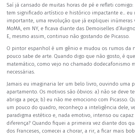
Saí já cansado de muitas horas de pé e refleti comigo:
tem significado artístico e histórico impactante e... e
importante, uma revolução que já expliquei inúmeras v
MoMA, em NY, e ficava diante das Demoiselles d’Avign
E, mesmo assim, continuo não gostando de Picasso.
O pintor espanhol é um gênio e mudou os rumos da no
pouco sabe de arte. Quando digo que não gosto, é que 
matemático, como vejo no chamado dodecafonismo mus
necessárias.
Jamais eu imaginaria ler um belo livro, ouvindo uma 
apartamento. Os motivos são óbvios: a) não se deve t
abriga a peça; b) eu não me emociono com Picasso. Q
um pouco do quadro, reconheço a inteligência dele, v
paradigma estético e, nada emotivo, intenso ou capaz 
diferença? Quando fiquei a primeira vez diante dos q
dos Franceses, comecei a chorar, a rir, a ficar mais b