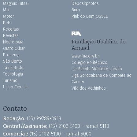
Magnus Futsal
Depositphotos
Mix
Burh
Motor
Pink do Bem OSSEL
Pets
Receitas
Revistas
Fundação Ubaldino do
Necrologia
Amaral
Outro Olhar
Presença
www.fua.org.br
São Bento
Colégio Politécnico
Tá na Rede
Lar Escola Monteiro Lobato
Tecnologia
Liga Sorocabana de Combate ao
Turismo
Câncer
Uniso Ciência
Vila dos Velhinhos
Contato
Redação:
(15) 99789-3913
Central/Assinante:
(15) 2102-5100 - ramal 5110
Comercial:
(15) 2102-5100 - ramal 5060