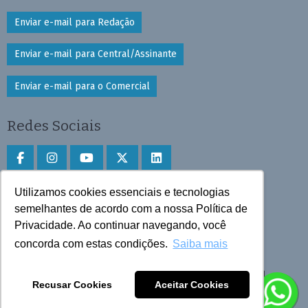
Enviar e-mail para Redação
Enviar e-mail para Central/Assinante
Enviar e-mail para o Comercial
Redes Sociais
Utilizamos cookies essenciais e tecnologias
Faça download do aplicativo
semelhantes de acordo com a nossa Política de
Privacidade. Ao continuar navegando, você
Play Store e App Store
concorda com estas condições.
Saiba mais
Todos os direitos reservados © 2025 Cruzeiro do Sul
Recusar Cookies
Aceitar Cookies