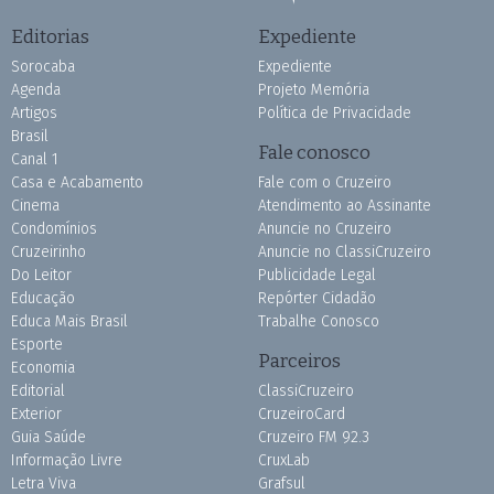
Editorias
Expediente
Sorocaba
Expediente
Agenda
Projeto Memória
Artigos
Política de Privacidade
Brasil
Fale conosco
Canal 1
Casa e Acabamento
Fale com o Cruzeiro
Cinema
Atendimento ao Assinante
Condomínios
Anuncie no Cruzeiro
Cruzeirinho
Anuncie no ClassiCruzeiro
Do Leitor
Publicidade Legal
Educação
Repórter Cidadão
Educa Mais Brasil
Trabalhe Conosco
Esporte
Parceiros
Economia
Editorial
ClassiCruzeiro
Exterior
CruzeiroCard
Guia Saúde
Cruzeiro FM 92.3
Informação Livre
CruxLab
Letra Viva
Grafsul