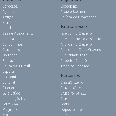
Sorocaba
Expediente
Agenda
Projeto Memória
Artigos
Política de Privacidade
Brasil
Fale conosco
Canal 1
Casa e Acabamento
Fale com o Cruzeiro
Cinema
Atendimento ao Assinante
Condomínios
Anuncie no Cruzeiro
Cruzeirinho
Anuncie no ClassiCruzeiro
Do Leitor
Publicidade Legal
Educação
Repórter Cidadão
Educa Mais Brasil
Trabalhe Conosco
Esporte
Parceiros
Economia
Editorial
ClassiCruzeiro
Exterior
CruzeiroCard
Guia Saúde
Cruzeiro FM 92.3
Informação Livre
CruxLab
Letra Viva
Grafsul
Magnus Futsal
Depositphotos
Mix
Burh