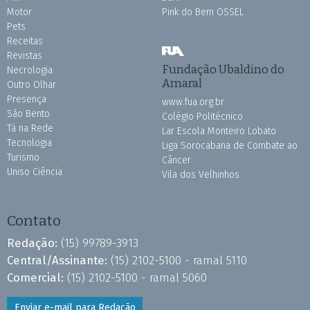
Motor
Pink do Bem OSSEL
Pets
Receitas
Revistas
Fundação Ubaldino do
Necrologia
Amaral
Outro Olhar
Presença
www.fua.org.br
São Bento
Colégio Politécnico
Tá na Rede
Lar Escola Monteiro Lobato
Tecnologia
Liga Sorocabana de Combate ao
Turismo
Câncer
Uniso Ciência
Vila dos Velhinhos
Contato
Redação:
(15) 99789-3913
Central/Assinante:
(15) 2102-5100 - ramal 5110
Comercial:
(15) 2102-5100 - ramal 5060
Enviar e-mail para Redação