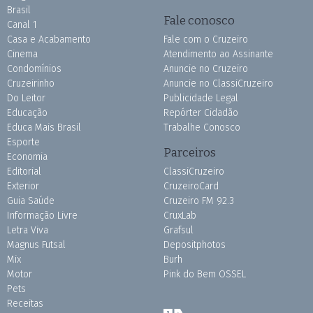
Brasil
Fale conosco
Canal 1
Casa e Acabamento
Fale com o Cruzeiro
Cinema
Atendimento ao Assinante
Condomínios
Anuncie no Cruzeiro
Cruzeirinho
Anuncie no ClassiCruzeiro
Do Leitor
Publicidade Legal
Educação
Repórter Cidadão
Educa Mais Brasil
Trabalhe Conosco
Esporte
Parceiros
Economia
Editorial
ClassiCruzeiro
Exterior
CruzeiroCard
Guia Saúde
Cruzeiro FM 92.3
Informação Livre
CruxLab
Letra Viva
Grafsul
Magnus Futsal
Depositphotos
Mix
Burh
Motor
Pink do Bem OSSEL
Pets
Receitas