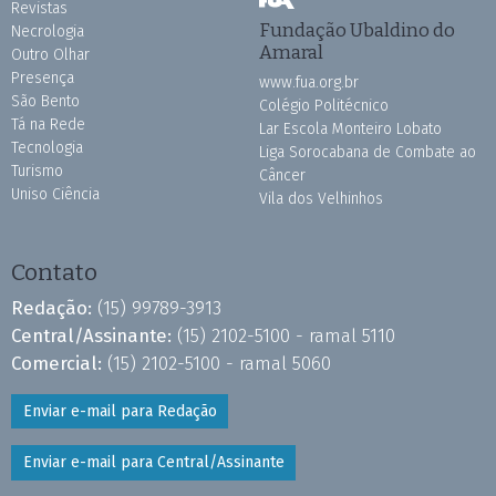
Revistas
Fundação Ubaldino do
Necrologia
Amaral
Outro Olhar
Presença
www.fua.org.br
São Bento
Colégio Politécnico
Tá na Rede
Lar Escola Monteiro Lobato
Tecnologia
Liga Sorocabana de Combate ao
Turismo
Câncer
Uniso Ciência
Vila dos Velhinhos
Contato
Redação:
(15) 99789-3913
Central/Assinante:
(15) 2102-5100 - ramal 5110
Comercial:
(15) 2102-5100 - ramal 5060
Enviar e-mail para Redação
Enviar e-mail para Central/Assinante