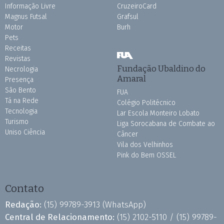
Informação Livre
CruzeiroCard
Magnus Futsal
Grafsul
Motor
Burh
Pets
Receitas
Revistas
Fundação Ubaldino do
Necrologia
Amaral
Presença
São Bento
FUA
Tá na Rede
Colégio Politécnico
Tecnologia
Lar Escola Monteiro Lobato
Turismo
Liga Sorocabana de Combate ao
Uniso Ciência
Câncer
Vila dos Velhinhos
Pink do Bem OSSEL
Contato
Redação:
(15) 99789-3913
(WhatsApp)
Central de Relacionamento:
(15) 2102-5110 /
(15) 99789-