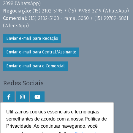
2099
(WhatsApp)
Negociação:
(15) 2102-5195 /
(15) 99788-3219
(WhatsApp)
Comercial:
(15) 2102-5100 - ramal 5060 /
(15) 99789-6861
(WhatsApp)
Enviar e-mail para Redação
Enviar e-mail para Central/Assinante
Enviar e-mail para o Comercial
Redes Sociais
Utilizamos cookies essenciais e tecnologias
Faça download do aplicativo
semelhantes de acordo com a nossa Política de
Privacidade. Ao continuar navegando, você
Play Store e App Store