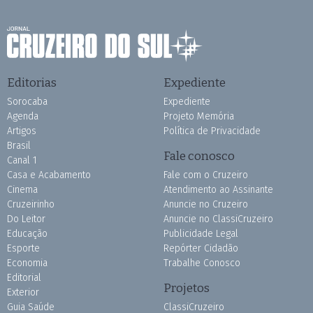
Editorias
Expediente
Sorocaba
Expediente
Agenda
Projeto Memória
Artigos
Política de Privacidade
Brasil
Fale conosco
Canal 1
Casa e Acabamento
Fale com o Cruzeiro
Cinema
Atendimento ao Assinante
Cruzeirinho
Anuncie no Cruzeiro
Do Leitor
Anuncie no ClassiCruzeiro
Educação
Publicidade Legal
Esporte
Repórter Cidadão
Economia
Trabalhe Conosco
Editorial
Projetos
Exterior
Guia Saúde
ClassiCruzeiro