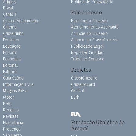
Artigos
Política de Privacidade
Brasil
Fale conosco
Canal 1
Casa e Acabamento
Fale com o Cruzeiro
Cinema
Atendimento ao Assinante
Cruzeirinho
Anuncie no Cruzeiro
Do Leitor
Anuncie no ClassiCruzeiro
Educação
Publicidade Legal
Esporte
Repórter Cidadão
Economia
Trabalhe Conosco
Editorial
Projetos
Exterior
Guia Saúde
ClassiCruzeiro
Informação Livre
CruzeiroCard
Magnus Futsal
Grafsul
Motor
Burh
Pets
Receitas
Revistas
Fundação Ubaldino do
Necrologia
Amaral
Presença
São Bento