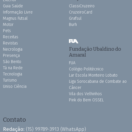
Guia Saúde
ClassiCruzeiro
Informação Livre
CruzeiroCard
Magnus Futsal
Grafsul
Motor
Burh
Pets
Receitas
Revistas
Fundação Ubaldino do
Necrologia
Amaral
Presença
São Bento
FUA
Tá na Rede
Colégio Politécnico
Tecnologia
Lar Escola Monteiro Lobato
Turismo
Liga Sorocabana de Combate ao
Uniso Ciência
Câncer
Vila dos Velhinhos
Pink do Bem OSSEL
Contato
Redação:
(15) 99789-3913
(WhatsApp)