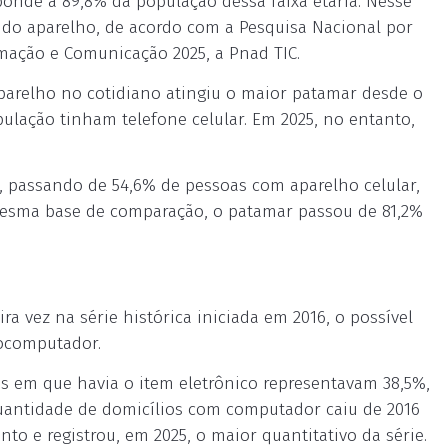
ponde a 89,8% da população dessa faixa etária. Nesse
 do aparelho, de acordo com a Pesquisa Nacional por
mação e Comunicação 2025, a Pnad TIC.
parelho no cotidiano atingiu o maior patamar desde o
pulação tinham telefone celular. Em 2025, no entanto,
a, passando de 54,6% de pessoas com aparelho celular,
 mesma base de comparação, o patamar passou de 81,2%
ra vez na série histórica iniciada em 2016, o possível
rocomputador.
es em que havia o item eletrônico representavam 38,5%,
quantidade de domicílios com computador caiu de 2016
to e registrou, em 2025, o maior quantitativo da série.