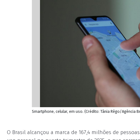
Smartphone, celular, em uso. (Crédito: Tânia Rêgo/Agência Br
O Brasil alcançou a marca de 167,4 milhões de pessoas