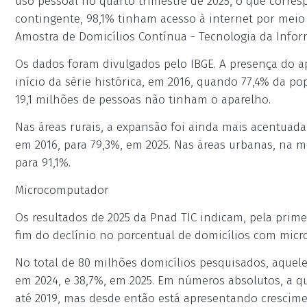
uso pessoal no quarto trimestre de 2025, o que corres
contingente, 98,1% tinham acesso à internet por meio
Amostra de Domicílios Contínua - Tecnologia da Infor
Os dados foram divulgados pelo IBGE. A presença do a
início da série histórica, em 2016, quando 77,4% da po
19,1 milhões de pessoas não tinham o aparelho.
Nas áreas rurais, a expansão foi ainda mais acentuad
em 2016, para 79,3%, em 2025. Nas áreas urbanas, na
para 91,1%.
Microcomputador
Os resultados de 2025 da Pnad TIC indicam, pela primei
fim do declínio no porcentual de domicílios com mic
No total de 80 milhões domicílios pesquisados, aquel
em 2024, e 38,7%, em 2025. Em números absolutos, a 
até 2019, mas desde então está apresentando crescimen