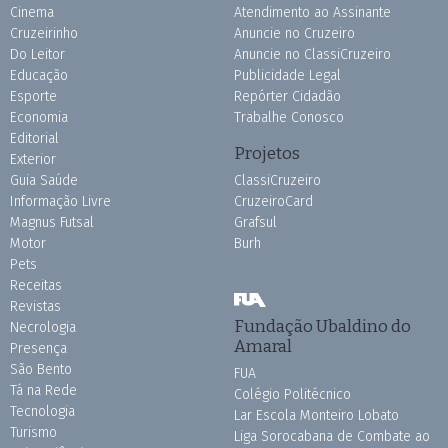
Cinema
Atendimento ao Assinante
Cruzeirinho
Anuncie no Cruzeiro
Do Leitor
Anuncie no ClassiCruzeiro
Educação
Publicidade Legal
Esporte
Repórter Cidadão
Economia
Trabalhe Conosco
Editorial
Projetos
Exterior
Guia Saúde
ClassiCruzeiro
Informação Livre
CruzeiroCard
Magnus Futsal
Grafsul
Motor
Burh
Pets
Receitas
Revistas
Fundação Ubaldino do
Necrologia
Amaral
Presença
São Bento
FUA
Tá na Rede
Colégio Politécnico
Tecnologia
Lar Escola Monteiro Lobato
Turismo
Liga Sorocabana de Combate ao