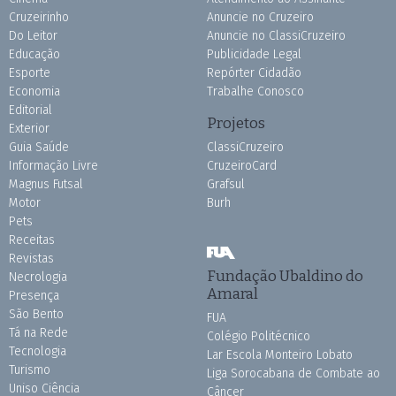
Cruzeirinho
Anuncie no Cruzeiro
Do Leitor
Anuncie no ClassiCruzeiro
Educação
Publicidade Legal
Esporte
Repórter Cidadão
Economia
Trabalhe Conosco
Editorial
Projetos
Exterior
Guia Saúde
ClassiCruzeiro
Informação Livre
CruzeiroCard
Magnus Futsal
Grafsul
Motor
Burh
Pets
Receitas
Revistas
Fundação Ubaldino do
Necrologia
Amaral
Presença
São Bento
FUA
Tá na Rede
Colégio Politécnico
Tecnologia
Lar Escola Monteiro Lobato
Turismo
Liga Sorocabana de Combate ao
Uniso Ciência
Câncer