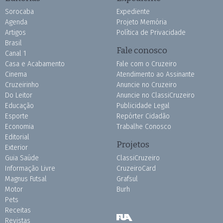
Sorocaba
Expediente
Agenda
Projeto Memória
Artigos
Política de Privacidade
Brasil
Fale conosco
Canal 1
Casa e Acabamento
Fale com o Cruzeiro
Cinema
Atendimento ao Assinante
Cruzeirinho
Anuncie no Cruzeiro
Do Leitor
Anuncie no ClassiCruzeiro
Educação
Publicidade Legal
Esporte
Repórter Cidadão
Economia
Trabalhe Conosco
Editorial
Projetos
Exterior
Guia Saúde
ClassiCruzeiro
Informação Livre
CruzeiroCard
Magnus Futsal
Grafsul
Motor
Burh
Pets
Receitas
Revistas