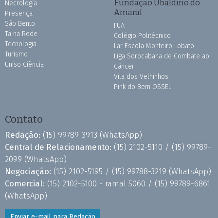
Fundação Ubaldino do
Necrologia
Amaral
Presença
São Bento
FUA
Tá na Rede
Colégio Politécnico
Tecnologia
Lar Escola Monteiro Lobato
Turismo
Liga Sorocabana de Combate ao
Uniso Ciência
Câncer
Vila dos Velhinhos
Pink do Bem OSSEL
Contato
Redação:
(15) 99789-3913
(WhatsApp)
Central de Relacionamento:
(15) 2102-5110 /
(15) 99789-
2099
(WhatsApp)
Negociação:
(15) 2102-5195 /
(15) 99788-3219
(WhatsApp)
Comercial:
(15) 2102-5100 - ramal 5060 /
(15) 99789-6861
(WhatsApp)
Enviar e-mail para Redação