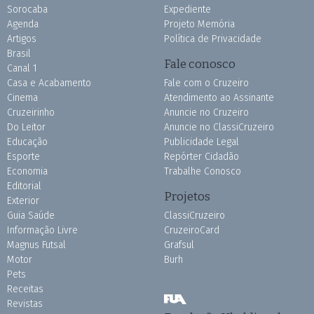
Sorocaba
Expediente
Agenda
Projeto Memória
Artigos
Política de Privacidade
Brasil
Fale conosco
Canal 1
Casa e Acabamento
Fale com o Cruzeiro
Cinema
Atendimento ao Assinante
Cruzeirinho
Anuncie no Cruzeiro
Do Leitor
Anuncie no ClassiCruzeiro
Educação
Publicidade Legal
Esporte
Repórter Cidadão
Economia
Trabalhe Conosco
Editorial
Projetos
Exterior
Guia Saúde
ClassiCruzeiro
Informação Livre
CruzeiroCard
Magnus Futsal
Grafsul
Motor
Burh
Pets
Receitas
Revistas