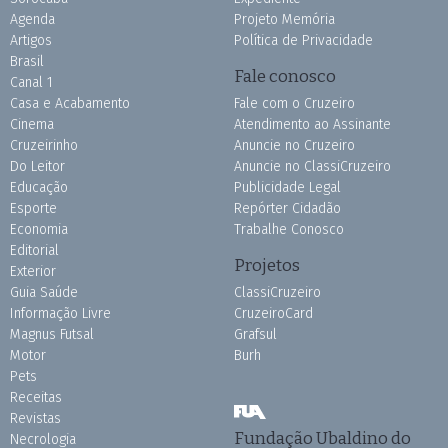
Agenda
Projeto Memória
Artigos
Política de Privacidade
Brasil
Fale conosco
Canal 1
Casa e Acabamento
Fale com o Cruzeiro
Cinema
Atendimento ao Assinante
Cruzeirinho
Anuncie no Cruzeiro
Do Leitor
Anuncie no ClassiCruzeiro
Educação
Publicidade Legal
Esporte
Repórter Cidadão
Economia
Trabalhe Conosco
Editorial
Projetos
Exterior
Guia Saúde
ClassiCruzeiro
Informação Livre
CruzeiroCard
Magnus Futsal
Grafsul
Motor
Burh
Pets
Receitas
Revistas
Fundação Ubaldino do
Necrologia