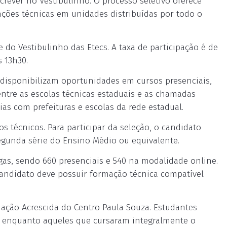
screver no Vestibulinho. O processo seletivo oferece
zações técnicas em unidades distribuídas por todo o
e do Vestibulinho das Etecs. A taxa de participação é de
s 13h30.
s disponibilizam oportunidades em cursos presenciais,
entre as escolas técnicas estaduais e as chamadas
as com prefeituras e escolas da rede estadual.
os técnicos. Para participar da seleção, o candidato
egunda série do Ensino Médio ou equivalente.
gas, sendo 660 presenciais e 540 na modalidade online.
candidato deve possuir formação técnica compatível
ção Acrescida do Centro Paula Souza. Estudantes
, enquanto aqueles que cursaram integralmente o