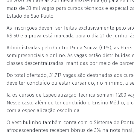
de 2026 têm até as 20h desta sexta-feira (5) para se in
mais de 33 mil vagas para cursos técnicos e especiali
Estado de São Paulo.
As inscrições devem ser feitas exclusivamente pelo sit
R$ 50 e a prova está marcada para o dia 21 de junho, à
Administradas pelo Centro Paula Souza (CPS), as Etec
semipresenciais e online. As vagas estão distribuídas 
classes descentralizadas, mantidas por meio de parceri
Do total ofertado, 31.717 vagas são destinadas aos curs
deve ter concluído ou estar cursando, no mínimo, a s
Já os cursos de Especialização Técnica somam 1.200 va
Nesse caso, além de ter concluído o Ensino Médio, o 
com a especialização escolhida.
O Vestibulinho também conta com o Sistema de Pontua
afrodescendentes recebem bônus de 3% na nota final