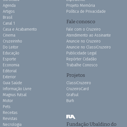
Agenda
Projeto Memória
Artigos
Política de Privacidade
Brasil
Fale conosco
Canal 1
Casa e Acabamento
Fale com o Cruzeiro
Cinema
Atendimento ao Assinante
Cruzeirinho
Anuncie no Cruzeiro
Do Leitor
Anuncie no ClassiCruzeiro
Educação
Publicidade Legal
Esporte
Repórter Cidadão
Economia
Trabalhe Conosco
Editorial
Projetos
Exterior
Guia Saúde
ClassiCruzeiro
Informação Livre
CruzeiroCard
Magnus Futsal
Grafsul
Motor
Burh
Pets
Receitas
Revistas
Fundação Ubaldino do
Necrologia