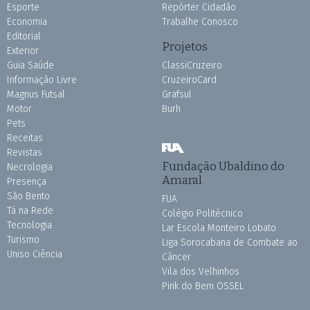
Esporte
Repórter Cidadão
Economia
Trabalhe Conosco
Editorial
Projetos
Exterior
Guia Saúde
ClassiCruzeiro
Informação Livre
CruzeiroCard
Magnus Futsal
Grafsul
Motor
Burh
Pets
Receitas
Revistas
Fundação Ubaldino do
Necrologia
Amaral
Presença
São Bento
FUA
Tá na Rede
Colégio Politécnico
Tecnologia
Lar Escola Monteiro Lobato
Turismo
Liga Sorocabana de Combate ao
Uniso Ciência
Câncer
Vila dos Velhinhos
Pink do Bem OSSEL