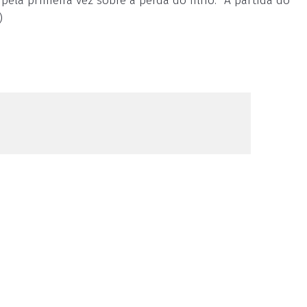
ela primeira vez sobre a perda do filho. “A partida do
)