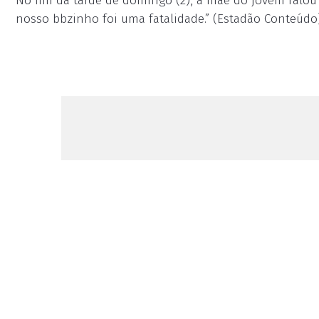
No fim da tarde de domingo (2), a mãe do jovem falou p
nosso bbzinho foi uma fatalidade.” (Estadão Conteúdo