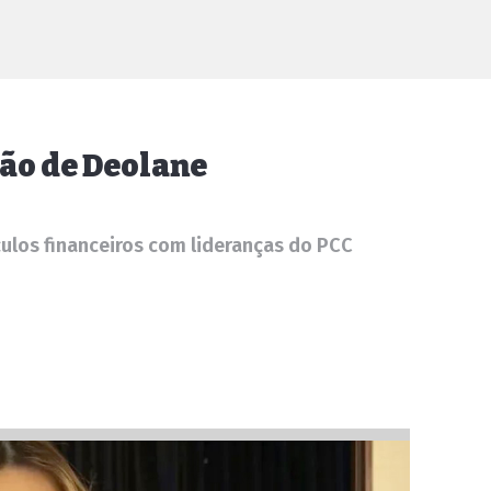
são de Deolane
culos financeiros com lideranças do PCC