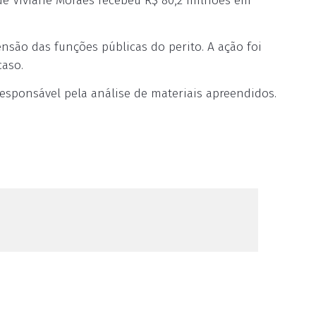
 de Viviane Moraes recebeu R$ 80,2 milhões em
são das funções públicas do perito. A ação foi
caso.
 responsável pela análise de materiais apreendidos.