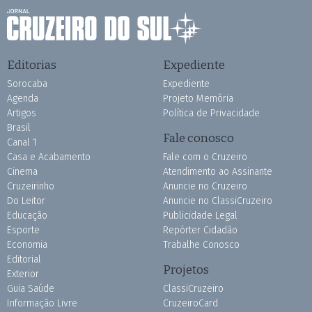
Editorias
Expediente
Sorocaba
Expediente
Agenda
Projeto Memória
Artigos
Política de Privacidade
Brasil
Fale conosco
Canal 1
Casa e Acabamento
Fale com o Cruzeiro
Cinema
Atendimento ao Assinante
Cruzeirinho
Anuncie no Cruzeiro
Do Leitor
Anuncie no ClassiCruzeiro
Educação
Publicidade Legal
Esporte
Repórter Cidadão
Economia
Trabalhe Conosco
Editorial
Projetos
Exterior
Guia Saúde
ClassiCruzeiro
Informação Livre
CruzeiroCard