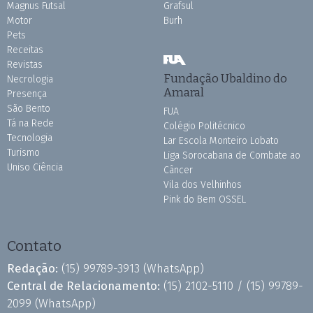
Magnus Futsal
Grafsul
Motor
Burh
Pets
Receitas
Revistas
Fundação Ubaldino do
Necrologia
Amaral
Presença
São Bento
FUA
Tá na Rede
Colégio Politécnico
Tecnologia
Lar Escola Monteiro Lobato
Turismo
Liga Sorocabana de Combate ao
Uniso Ciência
Câncer
Vila dos Velhinhos
Pink do Bem OSSEL
Contato
Redação:
(15) 99789-3913
(WhatsApp)
Central de Relacionamento:
(15) 2102-5110 /
(15) 99789-
2099
(WhatsApp)