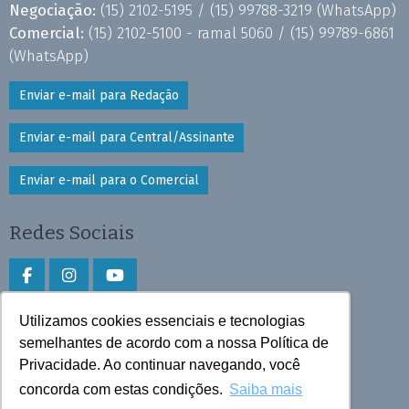
Negociação:
(15) 2102-5195 /
(15) 99788-3219
(WhatsApp)
Comercial:
(15) 2102-5100 - ramal 5060 /
(15) 99789-6861
(WhatsApp)
Enviar e-mail para Redação
Enviar e-mail para Central/Assinante
Enviar e-mail para o Comercial
Redes Sociais
Utilizamos cookies essenciais e tecnologias
Faça download do aplicativo
semelhantes de acordo com a nossa Política de
Privacidade. Ao continuar navegando, você
Play Store e App Store
concorda com estas condições.
Saiba mais