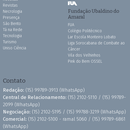
Revistas
Fundação Ubaldino do
Necrologia
Amaral
Presença
São Bento
FUA
Tá na Rede
Colégio Politécnico
Tecnologia
Lar Escola Monteiro Lobato
Turismo
Liga Sorocabana de Combate ao
Uniso Ciência
Câncer
Vila dos Velhinhos
Pink do Bem OSSEL
Contato
Redação:
(15) 99789-3913
(WhatsApp)
Central de Relacionamento:
(15) 2102-5110 /
(15) 99789-
2099
(WhatsApp)
Negociação:
(15) 2102-5195 /
(15) 99788-3219
(WhatsApp)
Comercial:
(15) 2102-5100 - ramal 5060 /
(15) 99789-6861
(WhatsApp)