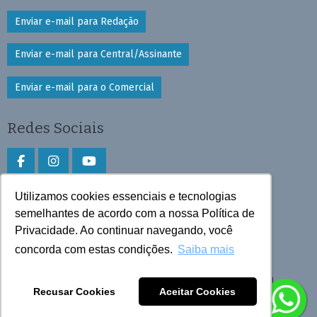
Enviar e-mail para Redação
Enviar e-mail para Central/Assinante
Enviar e-mail para o Comercial
Redes Sociais
Utilizamos cookies essenciais e tecnologias
Faça download do aplicativo
semelhantes de acordo com a nossa Política de
Privacidade. Ao continuar navegando, você
Play Store e App Store
concorda com estas condições.
Saiba mais
Todos os direitos reservados © 2026 Cruzeiro do Sul
Recusar Cookies
Aceitar Cookies