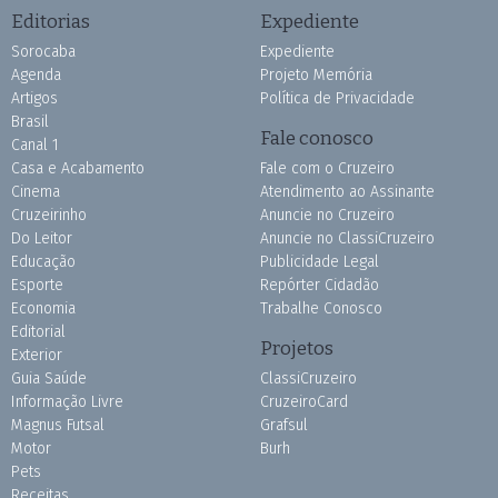
Editorias
Expediente
Sorocaba
Expediente
Agenda
Projeto Memória
Artigos
Política de Privacidade
Brasil
Fale conosco
Canal 1
Casa e Acabamento
Fale com o Cruzeiro
Cinema
Atendimento ao Assinante
Cruzeirinho
Anuncie no Cruzeiro
Do Leitor
Anuncie no ClassiCruzeiro
Educação
Publicidade Legal
Esporte
Repórter Cidadão
Economia
Trabalhe Conosco
Editorial
Projetos
Exterior
Guia Saúde
ClassiCruzeiro
Informação Livre
CruzeiroCard
Magnus Futsal
Grafsul
Motor
Burh
Pets
Receitas