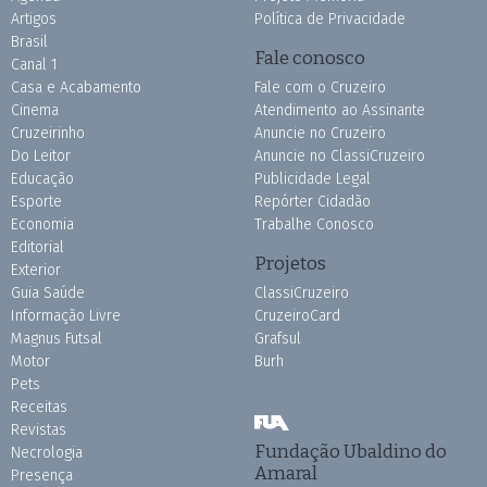
Artigos
Política de Privacidade
Brasil
Fale conosco
Canal 1
Casa e Acabamento
Fale com o Cruzeiro
Cinema
Atendimento ao Assinante
Cruzeirinho
Anuncie no Cruzeiro
Do Leitor
Anuncie no ClassiCruzeiro
Educação
Publicidade Legal
Esporte
Repórter Cidadão
Economia
Trabalhe Conosco
Editorial
Projetos
Exterior
Guia Saúde
ClassiCruzeiro
Informação Livre
CruzeiroCard
Magnus Futsal
Grafsul
Motor
Burh
Pets
Receitas
Revistas
Fundação Ubaldino do
Necrologia
Amaral
Presença