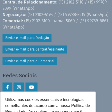
Central de Relacionamento:
(15) 2102-5110 /
(15) 99789-
2099
(WhatsApp)
Negociação:
(15) 2102-5195 /
(15) 99788-3219
(WhatsApp)
Comercial:
(15) 2102-5100 - ramal 5060 /
(15) 99789-6861
(WhatsApp)
Enviar e-mail para Redação
Enviar e-mail para Central/Assinante
Enviar e-mail para o Comercial
Redes Sociais
Utilizamos cookies essenciais e tecnologias
Faça download do aplicativo
semelhantes de acordo com a nossa Política de
Privacidade. Ao continuar navegando, você