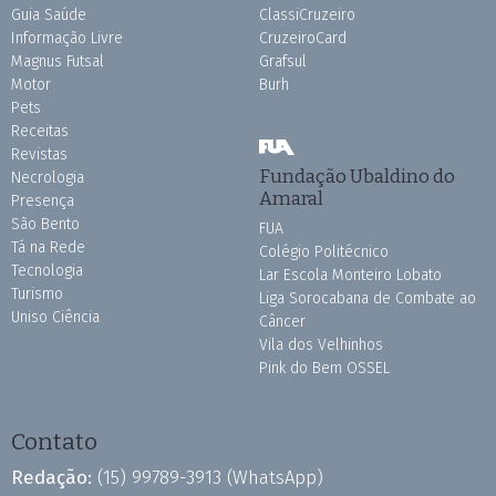
Guia Saúde
ClassiCruzeiro
Informação Livre
CruzeiroCard
Magnus Futsal
Grafsul
Motor
Burh
Pets
Receitas
Revistas
Fundação Ubaldino do
Necrologia
Amaral
Presença
São Bento
FUA
Tá na Rede
Colégio Politécnico
Tecnologia
Lar Escola Monteiro Lobato
Turismo
Liga Sorocabana de Combate ao
Uniso Ciência
Câncer
Vila dos Velhinhos
Pink do Bem OSSEL
Contato
Redação:
(15) 99789-3913
(WhatsApp)