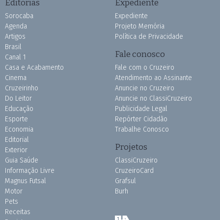
Editorias
Expediente
Sorocaba
Expediente
Agenda
Projeto Memória
Artigos
Política de Privacidade
Brasil
Fale conosco
Canal 1
Casa e Acabamento
Fale com o Cruzeiro
Cinema
Atendimento ao Assinante
Cruzeirinho
Anuncie no Cruzeiro
Do Leitor
Anuncie no ClassiCruzeiro
Educação
Publicidade Legal
Esporte
Repórter Cidadão
Economia
Trabalhe Conosco
Editorial
Projetos
Exterior
Guia Saúde
ClassiCruzeiro
Informação Livre
CruzeiroCard
Magnus Futsal
Grafsul
Motor
Burh
Pets
Receitas