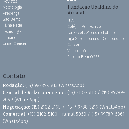
Revistas
Fundação Ubaldino do
Necrologia
Amaral
Presença
São Bento
FUA
Tá na Rede
Colégio Politécnico
Tecnologia
Lar Escola Monteiro Lobato
Turismo
Liga Sorocabana de Combate ao
Uniso Ciência
Câncer
Vila dos Velhinhos
Pink do Bem OSSEL
Contato
Redação:
(15) 99789-3913
(WhatsApp)
Central de Relacionamento:
(15) 2102-5110 /
(15) 99789-
2099
(WhatsApp)
Negociação:
(15) 2102-5195 /
(15) 99788-3219
(WhatsApp)
Comercial:
(15) 2102-5100 - ramal 5060 /
(15) 99789-6861
(WhatsApp)