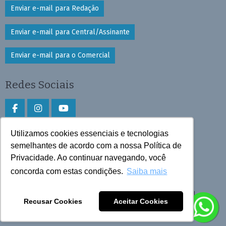
Enviar e-mail para Redação
Enviar e-mail para Central/Assinante
Enviar e-mail para o Comercial
Redes Sociais
Utilizamos cookies essenciais e tecnologias
Faça download do aplicativo
semelhantes de acordo com a nossa Política de
Play Store e App Store
Privacidade. Ao continuar navegando, você
concorda com estas condições.
Saiba mais
Todos os direitos reservados © 2026 Cruzeiro do Sul
Recusar Cookies
Aceitar Cookies