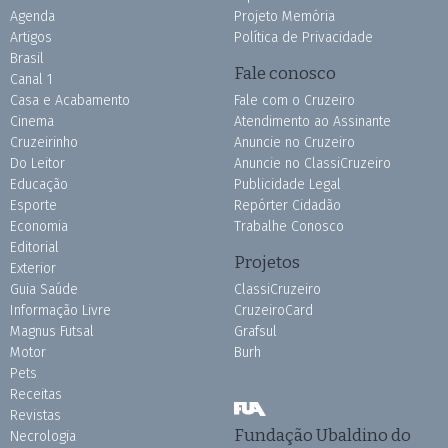
Agenda
Projeto Memória
Artigos
Política de Privacidade
Brasil
Fale conosco
Canal 1
Casa e Acabamento
Fale com o Cruzeiro
Cinema
Atendimento ao Assinante
Cruzeirinho
Anuncie no Cruzeiro
Do Leitor
Anuncie no ClassiCruzeiro
Educação
Publicidade Legal
Esporte
Repórter Cidadão
Economia
Trabalhe Conosco
Editorial
Projetos
Exterior
Guia Saúde
ClassiCruzeiro
Informação Livre
CruzeiroCard
Magnus Futsal
Grafsul
Motor
Burh
Pets
Receitas
Revistas
Fundação Ubaldino do
Necrologia