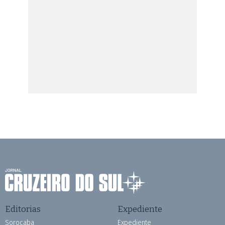
Editorias
Expediente
Sorocaba
Expediente