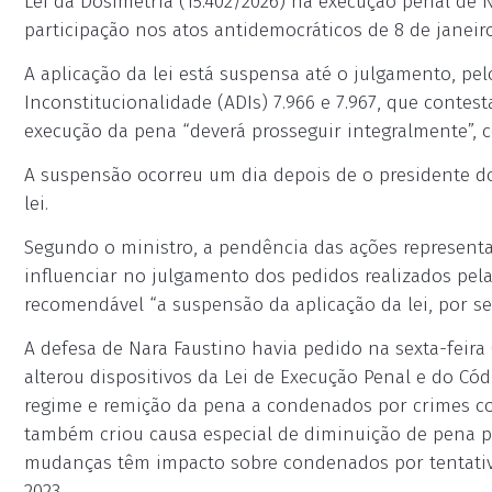
Lei da Dosimetria (15.402/2026) na execução penal de
participação nos atos antidemocráticos de 8 de janeiro
A aplicação da lei está suspensa até o julgamento, pel
Inconstitucionalidade (ADIs) 7.966 e 7.967, que contes
execução da pena “deverá prosseguir integralmente”,
A suspensão ocorreu um dia depois de o presidente d
lei.
Segundo o ministro, a pendência das ações representa
influenciar no julgamento dos pedidos realizados pela
recomendável “a suspensão da aplicação da lei, por seg
A defesa de Nara Faustino havia pedido na sexta-feira 
alterou dispositivos da Lei de Execução Penal e do Cód
regime e remição da pena a condenados por crimes con
também criou causa especial de diminuição de pena pa
mudanças têm impacto sobre condenados por tentativa
2023.