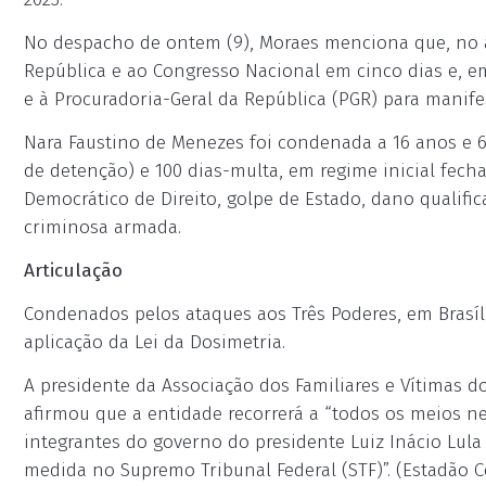
No despacho de ontem (9), Moraes menciona que, no â
República e ao Congresso Nacional em cinco dias e, e
e à Procuradoria-Geral da República (PGR) para manifes
Nara Faustino de Menezes foi condenada a 16 anos e 6
de detenção) e 100 dias-multa, em regime inicial fech
Democrático de Direito, golpe de Estado, dano qualif
criminosa armada.
Articulação
Condenados pelos ataques aos Três Poderes, em Brasíli
aplicação da Lei da Dosimetria.
A presidente da Associação dos Familiares e Vítimas do 
afirmou que a entidade recorrerá a “todos os meios nec
integrantes do governo do presidente Luiz Inácio Lula
medida no Supremo Tribunal Federal (STF)”. (Estadão 