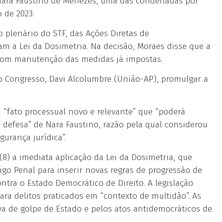
 Nara Faustino de Menezes, uma das condenadas por
 de 2023.
o plenário do STF, das Ações Diretas de
tam a Lei da Dosimetria. Na decisão, Moraes disse que a
 com manutenção das medidas já impostas.
o Congresso, Davi Alcolumbre (União-AP), promulgar a
 “fato processual novo e relevante” que “poderá
 defesa” de Nara Faustino, razão pela qual considerou
urança jurídica”.
(8) a imediata aplicação da Lei da Dosimetria, que
igo Penal para inserir novas regras de progressão de
tra o Estado Democrático de Direito. A legislação
ra delitos praticados em “contexto de multidão”. As
 de golpe de Estado e pelos atos antidemocráticos de