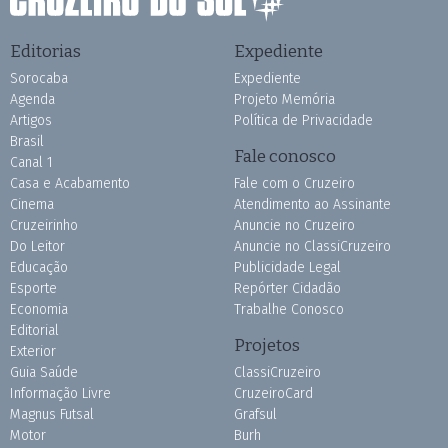
Editorias
Expediente
Sorocaba
Expediente
Agenda
Projeto Memória
Artigos
Política de Privacidade
Brasil
Fale conosco
Canal 1
Casa e Acabamento
Fale com o Cruzeiro
Cinema
Atendimento ao Assinante
Cruzeirinho
Anuncie no Cruzeiro
Do Leitor
Anuncie no ClassiCruzeiro
Educação
Publicidade Legal
Esporte
Repórter Cidadão
Economia
Trabalhe Conosco
Editorial
Projetos
Exterior
Guia Saúde
ClassiCruzeiro
Informação Livre
CruzeiroCard
Magnus Futsal
Grafsul
Motor
Burh