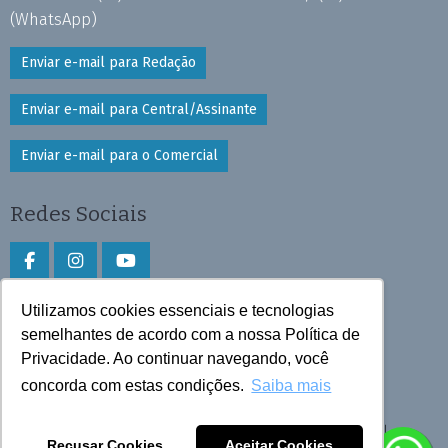
(WhatsApp)
Enviar e-mail para Redação
Enviar e-mail para Central/Assinante
Enviar e-mail para o Comercial
Redes Sociais
Utilizamos cookies essenciais e tecnologias
Faça download do aplicativo
semelhantes de acordo com a nossa Política de
Play Store e App Store
Privacidade. Ao continuar navegando, você
concorda com estas condições.
Saiba mais
Todos os direitos reservados © 2026 Cruzeiro do Sul
Recusar Cookies
Aceitar Cookies