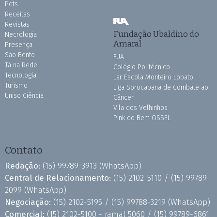
Pets
Receitas
Revistas
Fundação Ubaldino do
Necrologia
Amaral
Presença
São Bento
FUA
Tá na Rede
Colégio Politécnico
Tecnologia
Lar Escola Monteiro Lobato
Turismo
Liga Sorocabana de Combate ao
Uniso Ciência
Câncer
Vila dos Velhinhos
Pink do Bem OSSEL
Contato
Redação:
(15) 99789-3913
(WhatsApp)
Central de Relacionamento:
(15) 2102-5110 /
(15) 99789-
2099
(WhatsApp)
Negociação:
(15) 2102-5195 /
(15) 99788-3219
(WhatsApp)
Comercial:
(15) 2102-5100 - ramal 5060 /
(15) 99789-6861