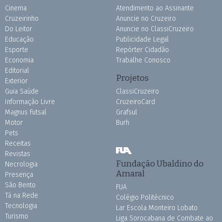
Cinema
Atendimento ao Assinante
Cruzeirinho
Anuncie no Cruzeiro
Do Leitor
Anuncie no ClassiCruzeiro
Educação
Publicidade Legal
Esporte
Repórter Cidadão
Economia
Trabalhe Conosco
Editorial
Projetos
Exterior
Guia Saúde
ClassiCruzeiro
Informação Livre
CruzeiroCard
Magnus Futsal
Grafsul
Motor
Burh
Pets
Receitas
Revistas
Fundação Ubaldino do
Necrologia
Amaral
Presença
São Bento
FUA
Tá na Rede
Colégio Politécnico
Tecnologia
Lar Escola Monteiro Lobato
Turismo
Liga Sorocabana de Combate ao