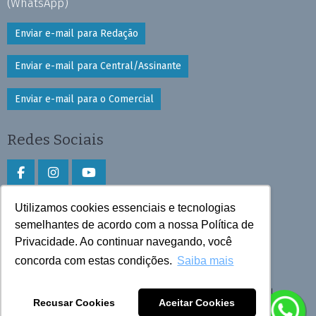
(WhatsApp)
Enviar e-mail para Redação
Enviar e-mail para Central/Assinante
Enviar e-mail para o Comercial
Redes Sociais
Utilizamos cookies essenciais e tecnologias
Faça download do aplicativo
semelhantes de acordo com a nossa Política de
Privacidade. Ao continuar navegando, você
Play Store e App Store
concorda com estas condições.
Saiba mais
Todos os direitos reservados © 2026 Cruzeiro do Sul
Recusar Cookies
Aceitar Cookies