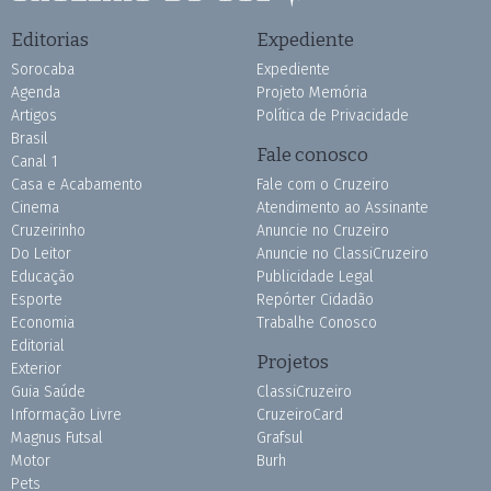
Editorias
Expediente
Sorocaba
Expediente
Agenda
Projeto Memória
Artigos
Política de Privacidade
Brasil
Fale conosco
Canal 1
Casa e Acabamento
Fale com o Cruzeiro
Cinema
Atendimento ao Assinante
Cruzeirinho
Anuncie no Cruzeiro
Do Leitor
Anuncie no ClassiCruzeiro
Educação
Publicidade Legal
Esporte
Repórter Cidadão
Economia
Trabalhe Conosco
Editorial
Projetos
Exterior
Guia Saúde
ClassiCruzeiro
Informação Livre
CruzeiroCard
Magnus Futsal
Grafsul
Motor
Burh
Pets