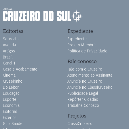
Editorias
Expediente
Sorocaba
Expediente
Agenda
Projeto Memória
Artigos
Política de Privacidade
Brasil
Fale conosco
Canal 1
Casa e Acabamento
Fale com o Cruzeiro
Cinema
Atendimento ao Assinante
Cruzeirinho
Anuncie no Cruzeiro
Do Leitor
Anuncie no ClassiCruzeiro
Educação
Publicidade Legal
Esporte
Repórter Cidadão
Economia
Trabalhe Conosco
Editorial
Projetos
Exterior
Guia Saúde
ClassiCruzeiro