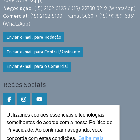
2099
(WhatsApp)
Negociação:
(15) 2102-5195 /
(15) 99788-3219
(WhatsApp)
Comercial:
(15) 2102-5100 - ramal 5060 /
(15) 99789-6861
(WhatsApp)
Enviar e-mail para Redação
Enviar e-mail para Central/Assinante
Enviar e-mail para o Comercial
Redes Sociais
Utilizamos cookies essenciais e tecnologias
Faça download do aplicativo
semelhantes de acordo com a nossa Política de
Play Store e App Store
Privacidade. Ao continuar navegando, você
concorda com estas condições.
Saiba mais