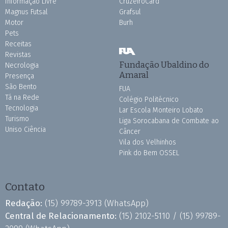
Informação Livre
CruzeiroCard
Magnus Futsal
Grafsul
Motor
Burh
Pets
Receitas
Revistas
Fundação Ubaldino do
Necrologia
Amaral
Presença
São Bento
FUA
Tá na Rede
Colégio Politécnico
Tecnologia
Lar Escola Monteiro Lobato
Turismo
Liga Sorocabana de Combate ao
Uniso Ciência
Câncer
Vila dos Velhinhos
Pink do Bem OSSEL
Contato
Redação:
(15) 99789-3913
(WhatsApp)
Central de Relacionamento:
(15) 2102-5110 /
(15) 99789-