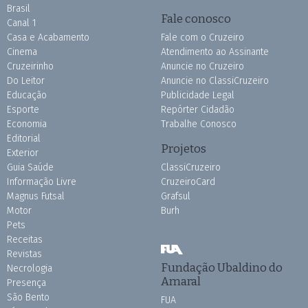
Brasil
Fale conosco
Canal 1
Casa e Acabamento
Fale com o Cruzeiro
Cinema
Atendimento ao Assinante
Cruzeirinho
Anuncie no Cruzeiro
Do Leitor
Anuncie no ClassiCruzeiro
Educação
Publicidade Legal
Esporte
Repórter Cidadão
Economia
Trabalhe Conosco
Editorial
Projetos
Exterior
Guia Saúde
ClassiCruzeiro
Informação Livre
CruzeiroCard
Magnus Futsal
Grafsul
Motor
Burh
Pets
Receitas
Revistas
Fundação Ubaldino do
Necrologia
Amaral
Presença
São Bento
FUA