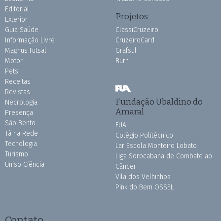
Editorial
Projetos
Exterior
Guia Saúde
ClassiCruzeiro
Informação Livre
CruzeiroCard
Magnus Futsal
Grafsul
Motor
Burh
Pets
Receitas
Revistas
Fundação Ubaldino do
Necrologia
Amaral
Presença
São Bento
FUA
Tá na Rede
Colégio Politécnico
Tecnologia
Lar Escola Monteiro Lobato
Turismo
Liga Sorocabana de Combate ao
Uniso Ciência
Câncer
Vila dos Velhinhos
Pink do Bem OSSEL
Contato