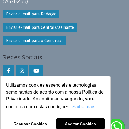
(WhatsApp)
Enviar e-mail para Redação
Enviar e-mail para Central/Assinante
Enviar e-mail para o Comercial
Redes Sociais
Utilizamos cookies essenciais e tecnologias
Faça download do aplicativo
semelhantes de acordo com a nossa Política de
Privacidade. Ao continuar navegando, você
Play Store e App Store
concorda com estas condições.
Saiba mais
Todos os direitos reservados © 2026 Cruzeiro do Sul
Recusar Cookies
Aceitar Cookies