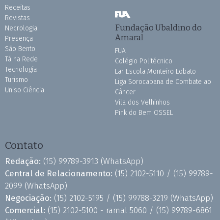
Receitas
Revistas
Fundação Ubaldino do
Necrologia
Amaral
Presença
São Bento
FUA
Tá na Rede
Colégio Politécnico
Tecnologia
Lar Escola Monteiro Lobato
Turismo
Liga Sorocabana de Combate ao
Uniso Ciência
Câncer
Vila dos Velhinhos
Pink do Bem OSSEL
Contato
Redação:
(15) 99789-3913
(WhatsApp)
Central de Relacionamento:
(15) 2102-5110 /
(15) 99789-
2099
(WhatsApp)
Negociação:
(15) 2102-5195 /
(15) 99788-3219
(WhatsApp)
Comercial:
(15) 2102-5100 - ramal 5060 /
(15) 99789-6861