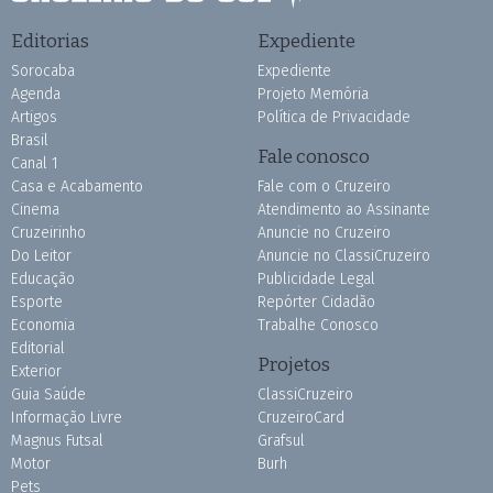
Editorias
Expediente
Sorocaba
Expediente
Agenda
Projeto Memória
Artigos
Política de Privacidade
Brasil
Fale conosco
Canal 1
Casa e Acabamento
Fale com o Cruzeiro
Cinema
Atendimento ao Assinante
Cruzeirinho
Anuncie no Cruzeiro
Do Leitor
Anuncie no ClassiCruzeiro
Educação
Publicidade Legal
Esporte
Repórter Cidadão
Economia
Trabalhe Conosco
Editorial
Projetos
Exterior
Guia Saúde
ClassiCruzeiro
Informação Livre
CruzeiroCard
Magnus Futsal
Grafsul
Motor
Burh
Pets