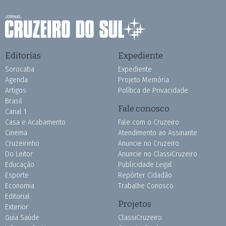
Editorias
Expediente
Sorocaba
Expediente
Agenda
Projeto Memória
Artigos
Política de Privacidade
Brasil
Fale conosco
Canal 1
Casa e Acabamento
Fale com o Cruzeiro
Cinema
Atendimento ao Assinante
Cruzeirinho
Anuncie no Cruzeiro
Do Leitor
Anuncie no ClassiCruzeiro
Educação
Publicidade Legal
Esporte
Repórter Cidadão
Economia
Trabalhe Conosco
Editorial
Projetos
Exterior
Guia Saúde
ClassiCruzeiro