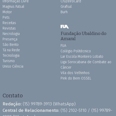
Informação Livre
CruzeiroCard
Magnus Futsal
Grafsul
Motor
Burh
Pets
Receitas
Revistas
Fundação Ubaldino do
Necrologia
Amaral
Presença
São Bento
FUA
Tá na Rede
Colégio Politécnico
Tecnologia
Lar Escola Monteiro Lobato
Turismo
Liga Sorocabana de Combate ao
Uniso Ciência
Câncer
Vila dos Velhinhos
Pink do Bem OSSEL
Contato
Redação:
(15) 99789-3913
(WhatsApp)
Central de Relacionamento:
(15) 2102-5110 /
(15) 99789-