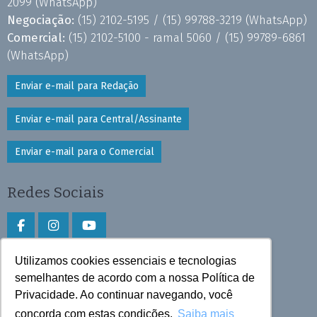
2099
(WhatsApp)
Negociação:
(15) 2102-5195 /
(15) 99788-3219
(WhatsApp)
Comercial:
(15) 2102-5100 - ramal 5060 /
(15) 99789-6861
(WhatsApp)
Enviar e-mail para Redação
Enviar e-mail para Central/Assinante
Enviar e-mail para o Comercial
Redes Sociais
Utilizamos cookies essenciais e tecnologias
Faça download do aplicativo
semelhantes de acordo com a nossa Política de
Privacidade. Ao continuar navegando, você
Play Store e App Store
concorda com estas condições.
Saiba mais