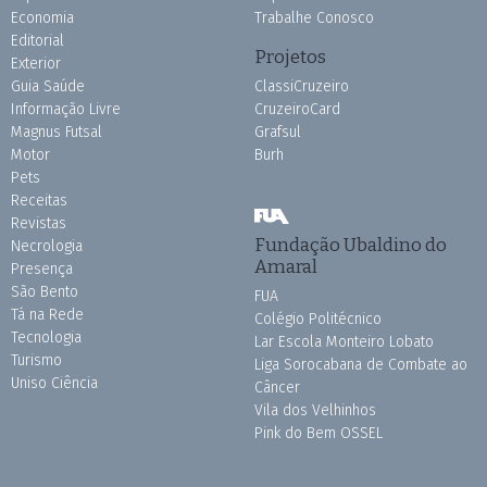
Economia
Trabalhe Conosco
Editorial
Projetos
Exterior
Guia Saúde
ClassiCruzeiro
Informação Livre
CruzeiroCard
Magnus Futsal
Grafsul
Motor
Burh
Pets
Receitas
Revistas
Fundação Ubaldino do
Necrologia
Amaral
Presença
São Bento
FUA
Tá na Rede
Colégio Politécnico
Tecnologia
Lar Escola Monteiro Lobato
Turismo
Liga Sorocabana de Combate ao
Uniso Ciência
Câncer
Vila dos Velhinhos
Pink do Bem OSSEL