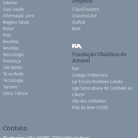
Projetos
Exterior
Guia Saúde
ClassiCruzeiro
Informação Livre
CruzeiroCard
Magnus Futsal
Grafsul
Motor
Burh
Pets
Receitas
Revistas
Fundação Ubaldino do
Necrologia
Amaral
Presença
São Bento
FUA
Tá na Rede
Colégio Politécnico
Tecnologia
Lar Escola Monteiro Lobato
Turismo
Liga Sorocabana de Combate ao
Uniso Ciência
Câncer
Vila dos Velhinhos
Pink do Bem OSSEL
Contato
Redação:
(15) 99789-3913
(WhatsApp)