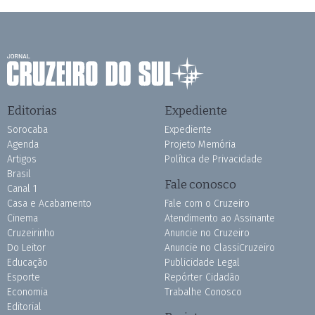
Editorias
Expediente
Sorocaba
Expediente
Agenda
Projeto Memória
Artigos
Política de Privacidade
Brasil
Fale conosco
Canal 1
Casa e Acabamento
Fale com o Cruzeiro
Cinema
Atendimento ao Assinante
Cruzeirinho
Anuncie no Cruzeiro
Do Leitor
Anuncie no ClassiCruzeiro
Educação
Publicidade Legal
Esporte
Repórter Cidadão
Economia
Trabalhe Conosco
Editorial