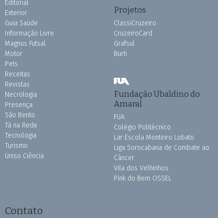
Editorial
Projetos
Exterior
Guia Saúde
ClassiCruzeiro
Informação Livre
CruzeiroCard
Magnus Futsal
Grafsul
Motor
Burh
Pets
Receitas
Revistas
Fundação Ubaldino do
Necrologia
Amaral
Presença
São Bento
FUA
Tá na Rede
Colégio Politécnico
Tecnologia
Lar Escola Monteiro Lobato
Turismo
Liga Sorocabana de Combate ao
Uniso Ciência
Câncer
Vila dos Velhinhos
Pink do Bem OSSEL
Contato