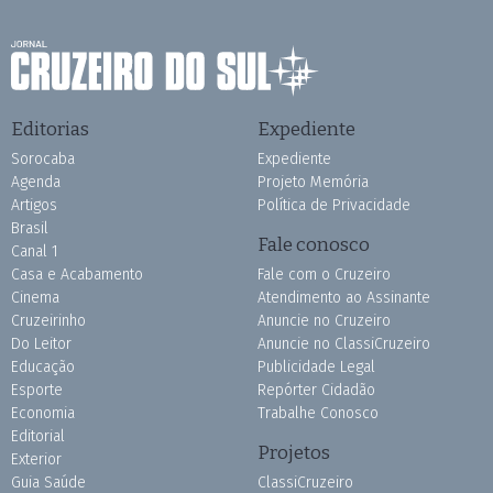
Editorias
Expediente
Sorocaba
Expediente
Agenda
Projeto Memória
Artigos
Política de Privacidade
Brasil
Fale conosco
Canal 1
Casa e Acabamento
Fale com o Cruzeiro
Cinema
Atendimento ao Assinante
Cruzeirinho
Anuncie no Cruzeiro
Do Leitor
Anuncie no ClassiCruzeiro
Educação
Publicidade Legal
Esporte
Repórter Cidadão
Economia
Trabalhe Conosco
Editorial
Projetos
Exterior
Guia Saúde
ClassiCruzeiro