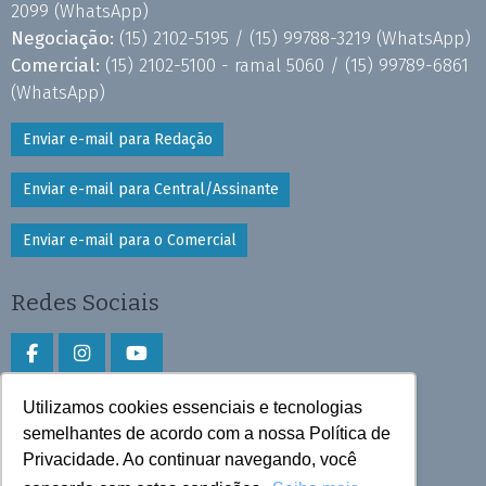
2099
(WhatsApp)
Negociação:
(15) 2102-5195 /
(15) 99788-3219
(WhatsApp)
Comercial:
(15) 2102-5100 - ramal 5060 /
(15) 99789-6861
(WhatsApp)
Enviar e-mail para Redação
Enviar e-mail para Central/Assinante
Enviar e-mail para o Comercial
Redes Sociais
Utilizamos cookies essenciais e tecnologias
Faça download do aplicativo
semelhantes de acordo com a nossa Política de
Privacidade. Ao continuar navegando, você
Play Store e App Store