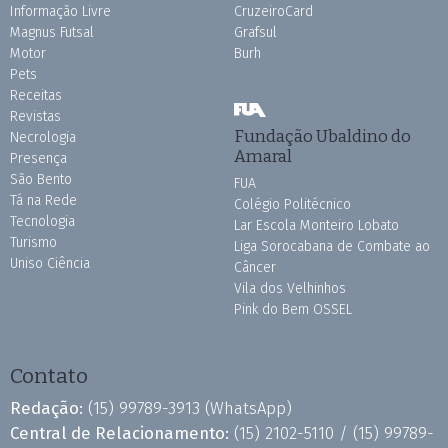
Informação Livre
CruzeiroCard
Magnus Futsal
Grafsul
Motor
Burh
Pets
Receitas
Revistas
Fundação Ubaldino do
Necrologia
Amaral
Presença
São Bento
FUA
Tá na Rede
Colégio Politécnico
Tecnologia
Lar Escola Monteiro Lobato
Turismo
Liga Sorocabana de Combate ao
Uniso Ciência
Câncer
Vila dos Velhinhos
Pink do Bem OSSEL
Contato
Redação:
(15) 99789-3913
(WhatsApp)
Central de Relacionamento:
(15) 2102-5110 /
(15) 99789-