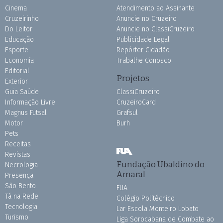
Cinema
Atendimento ao Assinante
Cruzeirinho
Anuncie no Cruzeiro
Do Leitor
Anuncie no ClassiCruzeiro
Educação
Publicidade Legal
Esporte
Repórter Cidadão
Economia
Trabalhe Conosco
Editorial
Projetos
Exterior
Guia Saúde
ClassiCruzeiro
Informação Livre
CruzeiroCard
Magnus Futsal
Grafsul
Motor
Burh
Pets
Receitas
Revistas
Fundação Ubaldino do
Necrologia
Amaral
Presença
São Bento
FUA
Tá na Rede
Colégio Politécnico
Tecnologia
Lar Escola Monteiro Lobato
Turismo
Liga Sorocabana de Combate ao