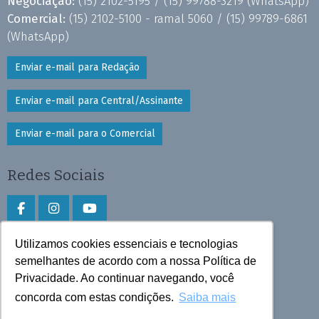
Negociação:
(15) 2102-5195 /
(15) 99788-3219
(WhatsApp)
Comercial:
(15) 2102-5100 - ramal 5060 /
(15) 99789-6861
(WhatsApp)
Enviar e-mail para Redação
Enviar e-mail para Central/Assinante
Enviar e-mail para o Comercial
Redes Sociais
Utilizamos cookies essenciais e tecnologias
Faça download do aplicativo
semelhantes de acordo com a nossa Política de
Play Store e App Store
Privacidade. Ao continuar navegando, você
concorda com estas condições.
Saiba mais