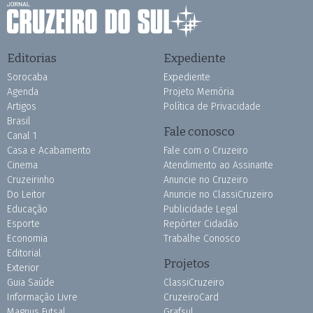
Editorias
Expediente
Sorocaba
Expediente
Agenda
Projeto Memória
Artigos
Política de Privacidade
Brasil
Fale conosco
Canal 1
Casa e Acabamento
Fale com o Cruzeiro
Cinema
Atendimento ao Assinante
Cruzeirinho
Anuncie no Cruzeiro
Do Leitor
Anuncie no ClassiCruzeiro
Educação
Publicidade Legal
Esporte
Repórter Cidadão
Economia
Trabalhe Conosco
Editorial
Projetos
Exterior
Guia Saúde
ClassiCruzeiro
Informação Livre
CruzeiroCard
Magnus Futsal
Grafsul