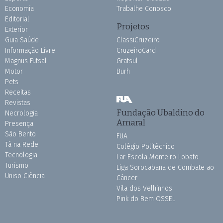
Economia
Trabalhe Conosco
Editorial
Projetos
Exterior
Guia Saúde
ClassiCruzeiro
Informação Livre
CruzeiroCard
Magnus Futsal
Grafsul
Motor
Burh
Pets
Receitas
Revistas
Fundação Ubaldino do
Necrologia
Amaral
Presença
São Bento
FUA
Tá na Rede
Colégio Politécnico
Tecnologia
Lar Escola Monteiro Lobato
Turismo
Liga Sorocabana de Combate ao
Uniso Ciência
Câncer
Vila dos Velhinhos
Pink do Bem OSSEL