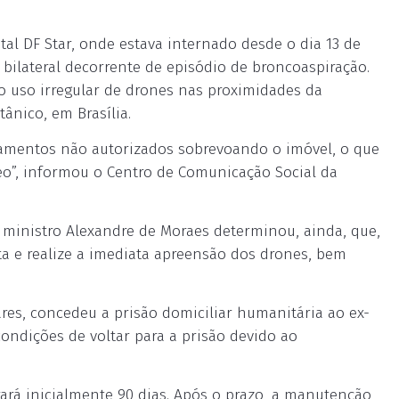
ital DF Star, onde estava internado desde o dia 13 de
ilateral decorrente de episódio de broncoaspiração.
 o uso irregular de drones nas proximidades da
ânico, em Brasília.
pamentos não autorizados sobrevoando o imóvel, o que
reo”, informou o Centro de Comunicação Social da
o ministro Alexandre de Moraes determinou, ainda, que,
ata e realize a imediata apreensão dos drones, bem
.
ares, concedeu a prisão domiciliar humanitária ao ex-
ondições de voltar para a prisão devido ao
ará inicialmente 90 dias. Após o prazo, a manutenção