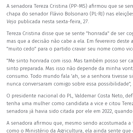
A senadora Tereza Cristina (PP-MS) afirmou que se se
chapa do senador Flávio Bolsonaro (PL-RJ) nas eleições
Veja
publicada nesta sexta-feira, 27.
Tereza Cristina disse que se sente "honrada" de ser co
mas que a decisão não cabe a ela. Em fevereiro deste
"muito cedo" para o partido cravar seu nome como vic
"Me sinto honrada com isso. Mas também posso ser c
sinto preparada. Mas isso não depende da minha vont
consumo. Todo mundo fala 'ah, se a senhora tivesse si
nunca conversaram comigo sobre essa possibilidade", d
O presidente nacional do PL, Valdemar Costa Neto, de
tenha uma mulher como candidata a vice e citou Terez
senadora já havia sido citada por ele em 2022, quando 
A senadora afirmou que, mesmo sendo acostumada a t
como o Ministério da Agricultura, ela ainda sente que