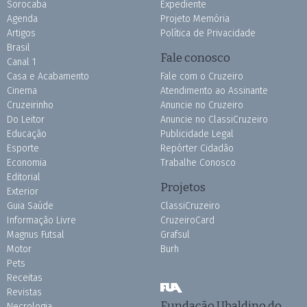
Sorocaba
Expediente
Agenda
Projeto Memória
Artigos
Política de Privacidade
Brasil
Fale conosco
Canal 1
Casa e Acabamento
Fale com o Cruzeiro
Cinema
Atendimento ao Assinante
Cruzeirinho
Anuncie no Cruzeiro
Do Leitor
Anuncie no ClassiCruzeiro
Educação
Publicidade Legal
Esporte
Repórter Cidadão
Economia
Trabalhe Conosco
Editorial
Projetos
Exterior
Guia Saúde
ClassiCruzeiro
Informação Livre
CruzeiroCard
Magnus Futsal
Grafsul
Motor
Burh
Pets
Receitas
Revistas
Fundação Ubaldino do
Necrologia